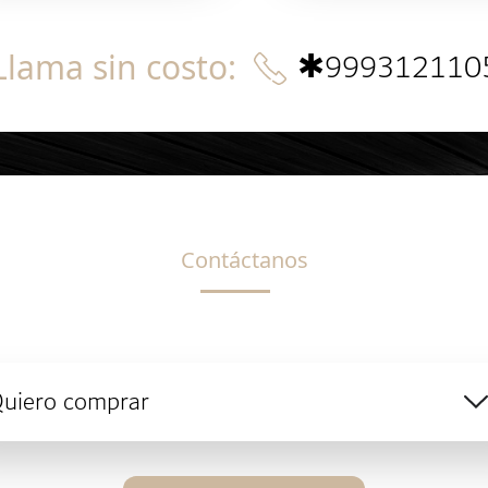
✱
999312110
Llama sin costo
:
Contáctanos
uiero comprar