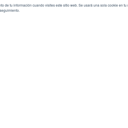
to de tu información cuando visites este sitio web. Se usará una sola cookie en tu
 seguimiento.
Mapa de sitio
Inicio
Blog
Desarrollos
Ameni
Nosotros
Promoc
Aliados
Contac