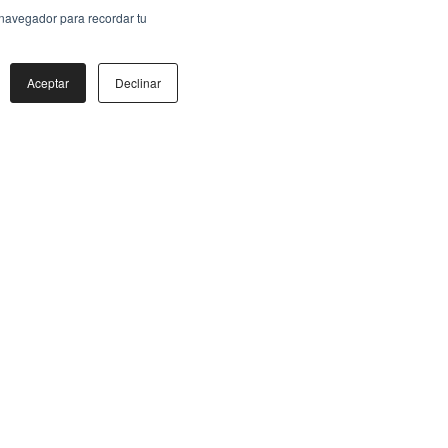
 navegador para recordar tu
Aceptar
Declinar
Síguenos
/
GrupoGEAmx
dades
/
GrupoGEAmx
iones
/
GrupoGEA
to