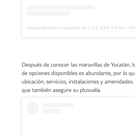
Una publicación compartida de J O E S A N T A N A | 
Después de conocer las maravillas de Yucatán, l
de opciones disponibles es abundante, por lo que
ubicación, servicios, instalaciones y amenidades.
que también asegure su plusvalía.